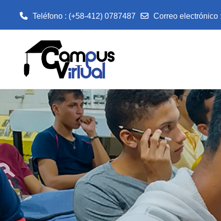
Teléfono : (+58-412) 0787487
Correo electrónico 
Salta al contenido principal