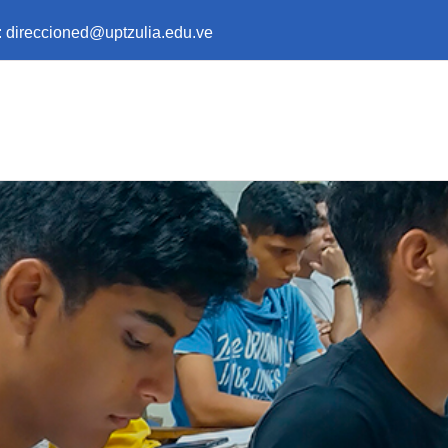
:
direccioned@uptzulia.edu.ve